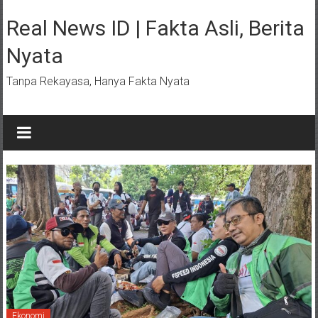
Lompat
ke
Real News ID | Fakta Asli, Berita
konten
Nyata
Tanpa Rekayasa, Hanya Fakta Nyata
Ekonomi