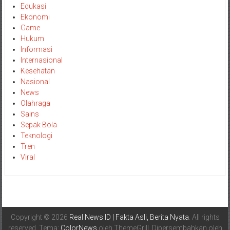
Edukasi
Ekonomi
Game
Hukum
Informasi
Internasional
Kesehatan
Nasional
News
Olahraga
Sains
Sepak Bola
Teknologi
Tren
Viral
Copyright © 2026
Real News ID | Fakta Asli, Berita Nyata
. All rights
reserved. Tema:
ColorNews
oleh ThemeGrill. Dipersembahkan oleh