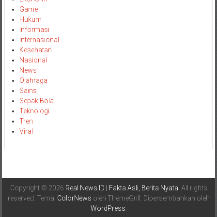
Game
Hukum
Informasi
Internasional
Kesehatan
Nasional
News
Olahraga
Sains
Sepak Bola
Teknologi
Tren
Viral
Copyright © 2026
Real News ID | Fakta Asli, Berita Nyata
. All rights
reserved. Tema:
ColorNews
oleh ThemeGrill. Dipersembahkan oleh
WordPress
.