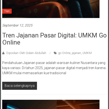
Tren
September 12, 2025
Tren Jajanan Pasar Digital: UMKM Go
Online
Diposkan Oleh:Goken Abdullah
go Online
,
jajanan
,
UMKM
Pendahuluan Jajanan pasar adalah warisan kuliner Nusantara yang
kaya variasi. Di tahun 2025, jajanan pasar digital menjadi tren karena
UMKM mulai memasarkan kue tradisional
Baca selengkapnya