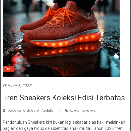
Tren
Oktober 3, 2025
Tren Sneakers Koleksi Edisi Terbatas
Diposkan Oleh:Goken Abdullah
koleksi
,
sneakers
Pendahuluan Sneakers kini bukan lagi sekadar alas kaki, melainkan
bagian dari gaya hidup dan identitas anak muda. Tahun 2025, tren