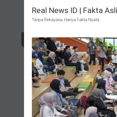
Lompat
ke
Real News ID | Fakta Asli
konten
Tanpa Rekayasa, Hanya Fakta Nyata