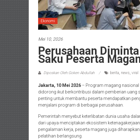
Ekonomi
Mei 10, 2026
Perusahaan Diminta
Saku Peserta Magan
Diposkan Oleh:Goken Abdullah
berita
,
news
,
viral
Jakarta, 10 Mei 2026
– Program magang nasional k
didorong ikut berkontribusi dalam pemberian uang s
penting untuk membantu peserta mendapatkan penga
menjalani program di berbagai perusahaan.
Pemerintah menyebut keterlibatan dunia usaha da
dari upaya menciptakan ekosistem ketenagakerjaan 
pengalaman kerja, peserta magang juga diharapkan
pelatihan berlangsung.