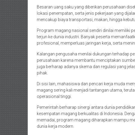
Besaran uang saku yang diberikan perusahaan diseb
lokasi penempatan, serta jenis pekerjaan yang dijal
mencakup biaya transportasi, makan, hingga kebu
Program magang nasional sendiri dinilai memiliki 
terjun ke dunia industri. Banyak peserta memanf
profesional, memperluas jaringan kerja, serta menin
Kalangan pengusaha menilai dukungan terhadap pes
perusahaan karena membantu menciptakan sumber 
juga berharap adanya skema dan regulasi yang jel
pihak.
Di sisi lain, mahasiswa dan pencari kerja muda men
magang sering kali menjadi tantangan utama, terut
operasional tinggi.
Pemerintah berharap sinergi antara dunia pendidik
kesempatan magang berkualitas di Indonesia. Den
memadai, program magang diharapkan mampu memb
dunia kerja modern.