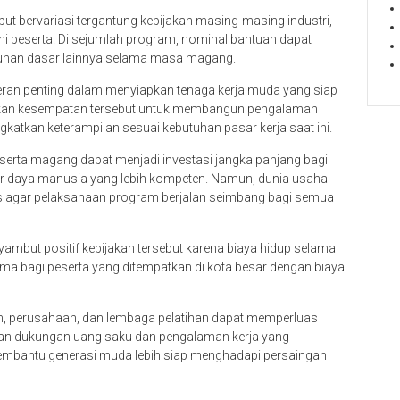
ut bervariasi tergantung kebijakan masing-masing industri,
ani peserta. Di sejumlah program, nominal bantuan dapat
tuhan dasar lainnya selama masa magang.
peran penting dalam menyiapkan tenaga kerja muda yang siap
aatkan kesempatan tersebut untuk membangun pengalaman
gkatkan keterampilan sesuai kebutuhan pasar kerja saat ini.
erta magang dapat menjadi investasi jangka panjang bagi
daya manusia yang lebih kompeten. Namun, dunia usaha
as agar pelaksanaan program berjalan seimbang bagi semua
yambut positif kebijakan tersebut karena biaya hidup selama
ama bagi peserta yang ditempatkan di kota besar dengan biaya
an, perusahaan, dan lembaga pelatihan dapat memperluas
gan dukungan uang saku dan pengalaman kerja yang
antu generasi muda lebih siap menghadapi persaingan