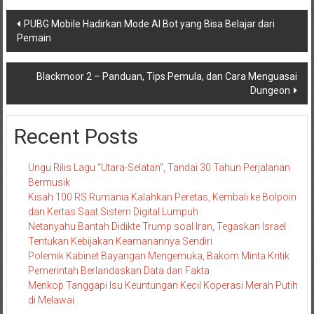
Navigasi
PUBG Mobile Hadirkan Mode AI Bot yang Bisa Belajar dari
Pemain
pos
Blackmoor 2 – Panduan, Tips Pemula, dan Cara Menguasai
Dungeon
Recent Posts
Ungu Rilis Lagu “Utara-Selatan”, Tandai 30 Tahun Perjalanan
Bermusik
Kisah 100 RS Rumania Kalahkan Peretas, Kembali ke Bolpoin
dan Kertas Saat Sistem Digital Lumpuh
Netanyahu Bantah Didikte Trump soal Iran, Tegaskan Israel
Tentukan Kebijakan Keamanannya Sendiri
Polemik Kabinet Bayangan Mengemuka, Bakom Minta Kritik
Pemerintah Berlandaskan Data dan Fakta
Menkop Tanggapi Isu Keuntungan Kecil Koperasi Merah Putih
di Melawai